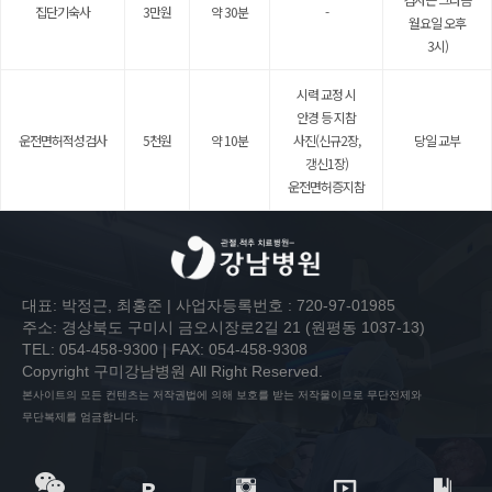
집단기숙사
3만원
약 30분
-
월요일 오후
3시)
시력 교정 시
안경 등 지참
운전면허적성검사
5천원
약 10분
사진(신규2장,
당일 교부
갱신1장)
운전면허증지참
대표: 박정근, 최홍준 | 사업자등록번호 : 720-97-01985
주소: 경상북도 구미시 금오시장로2길 21 (원평동 1037-13)
TEL: 054-458-9300 | FAX: 054-458-9308
Copyright 구미강남병원 All Right Reserved.
본사이트의 모든 컨텐츠는 저작권법에 의해 보호를 받는 저작물이므로 무단전제와
무단복제를 엄금합니다.