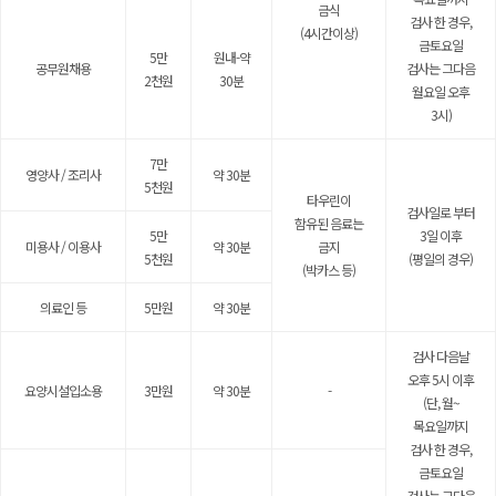
금식
검사 한 경우,
(4시간이상)
금토요일
5만
원내-약
공무원채용
검사는 그다음
2천원
30분
월요일 오후
3시)
7만
영양사 / 조리사
약 30분
5천원
타우린이
검사일로 부터
함유된 음료는
5만
3일 이후
미용사 / 이용사
약 30분
금지
5천원
(평일의 경우)
(박카스 등)
의료인 등
5만원
약 30분
검사 다음날
오후 5시 이후
요양시설입소용
3만원
약 30분
-
(단, 월~
목요일까지
검사 한 경우,
금토요일
검사는 그다음