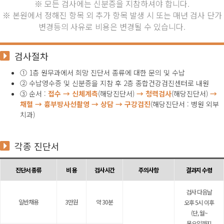
※ 모든 검사에는 신분증을 지참하셔야 합니다.
※ 본원에서 정해진 항목 외 추가 항목 발생 시 또는 매년 검사 단가
변경등의 사유로 비용은 변경될 수 있습니다.
검사절차
① 1층 원무과에서 희망 진단서 종류에 대한 문의 및 수납
② 수납영수증 및 신분증을 지참 후 2층 종합건강검진센터로 내원
③ 순서 :
접수 → 신체계측
(해당진단서)
→ 청력검사
(해당진단서)
→
채혈 → 흉부방사선촬영 → 상담 → 구강검진
(해당진단서 : 병원 외부
치과)
각종 진단서
진단서 종류
비 용
검사시간
주의사항
결과지 수령
검사 다음날
일반채용
3만원
약 30분
오후 5시 이후
(단, 월~
목요일까지