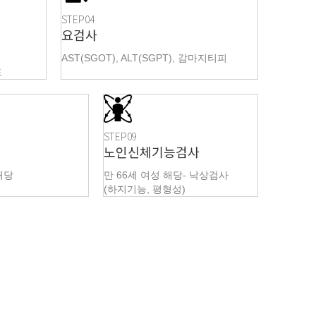
STEP04
요검사
AST(SGOT), ALT(SGPT), 감마지티피
드
STEP09
노인신체기능검사
해당
만 66세 여성 해당- 낙상검사
(하지기능, 평형성)