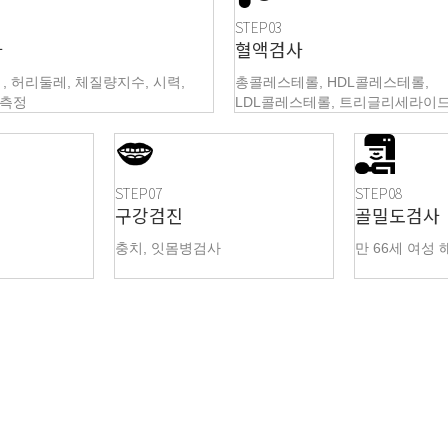
STEP03
사
혈액검사
 , 허리둘레, 체질량지수, 시력,
총콜레스테롤, HDL콜레스테롤,
압측정
LDL콜레스테롤, 트리글리세라이
STEP07
STEP08
구강검진
골밀도검사
충치, 잇몸병검사
만 66세 여성 