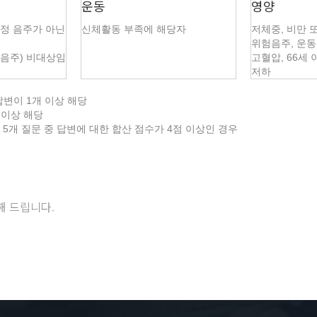
운동
영양
적정 음주가 아닌
신체활동 부족에 해당자
저체중, 비만 
위험음주, 운동
(음주) 비대상임
고혈압, 66세
저하
 답변이 1개 이상 해당
개 이상 해당
5개 질문 중 답변에 대한 합산 점수가 4점 이상인 경우
해 드립니다.