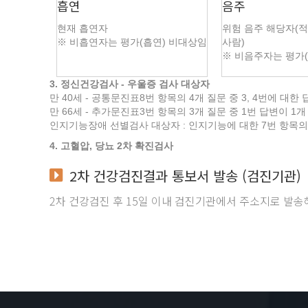
흡연
음주
현재 흡연자
위험 음주 해당자(
※ 비흡연자는 평가(흡연) 비대상임
사람)
※ 비음주자는 평가
3. 정신건강검사 - 우울증 검사 대상자
만 40세 - 공통문진표8번 항목의 4개 질문 중 3, 4번에 대한
만 66세 - 추가문진표3번 항목의 3개 질문 중 1번 답변이 1
인지기능장애 선별검사 대상자 : 인지기능에 대한 7번 항목의 
4. 고혈압, 당뇨 2차 확진검사
2차 건강검진결과 통보서 발송
(검진기관)
2차 건강검진 후 15일 이내 검진기관에서 주소지로 발송