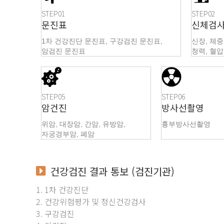
STEP01
STEP02
문진표
신체검
1차 건강진단 문진표, 구강검진 문진표,
신장, 체중
암검진 문진표
청력, 혈
STEP05
STEP06
암건진
방사선촬영
위암, 대장암, 간암, 유방암,
흉부방사선촬영
자궁경부암, 폐암
건강검진 결과 통보
(검진기관)
1. 1차 건강진단
2. 건강위험평가 및 정신건강검사
3. 구강검진