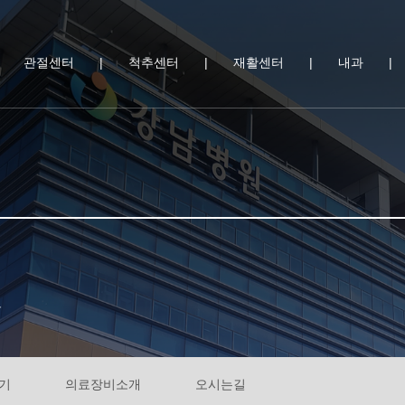
|
관절센터
|
척추센터
|
재활센터
|
내과
|
.
기
의료장비소개
오시는길