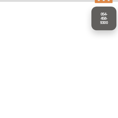
054-
458-
9300