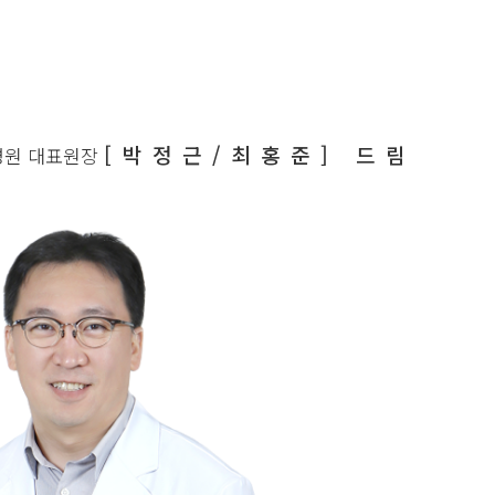
[박정근/최홍준] 드림
병원 대표원장