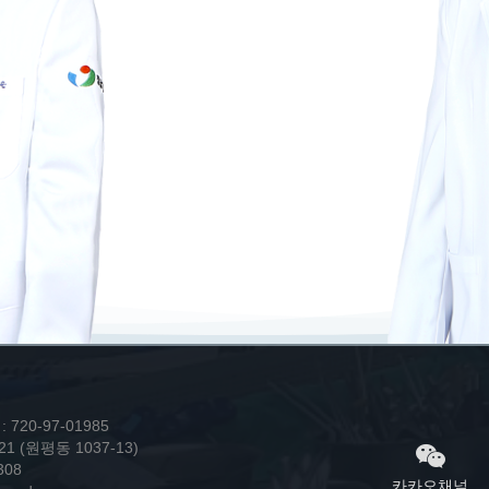
20-97-01985
(원평동 1037-13)
308
카카오채널