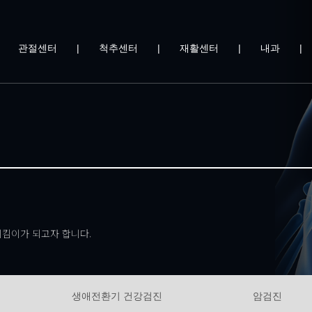
|
관절센터
|
척추센터
|
재활센터
|
내과
|
킴이가 되고자 합니다.
생애전환기 건강검진
암검진