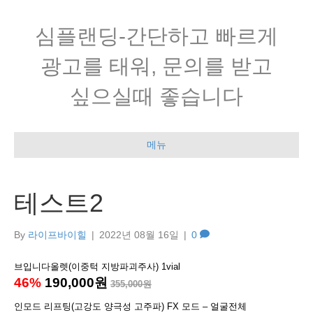
심플랜딩-간단하고 빠르게
광고를 태워, 문의를 받고
싶으실때 좋습니다
메뉴
테스트2
By
라이프바이힐
|
2022년 08월 16일
|
0
브입니다올렛(이중턱 지방파괴주사) 1vial
46%
190,000원
355,000원
인모드 리프팅(고강도 양극성 고주파) FX 모드 – 얼굴전체