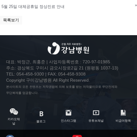
»
5월 25일 대체공휴일 정상진료 안내
목록보기
대표: 박정근, 최홍준 | 사업자등록번호 : 720-97-01985
주소: 경상북도 구미시 금오시장로2길 21 (원평동 1037-13)
TEL: 054-458-9300 | FAX: 054-458-9308
Copyright 구미강남병원 All Right Reserved.
본사이트의 모든 컨텐츠는 저작권법에 의해 보호를 받는 저작물이므로 무단전제와
무단복제를 엄금합니다.
카카오채
인스타그램
유튜브채널
비급여항목
블로그
널