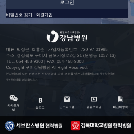
로그인
비밀번호 찾기
|
회원가입
대표: 박정근, 최홍준 | 사업자등록번호 : 720-97-01985
주소: 경상북도 구미시 금오시장로2길 21 (원평동 1037-13)
TEL: 054-458-9300 | FAX: 054-458-9308
Copyright 구미강남병원 All Right Reserved.
본사이트의 모든 컨텐츠는 저작권법에 의해 보호를 받는 저작물이므로 무단전제와
무단복제를 엄금합니다.
카카오채
인스타그램
유튜브채널
비급여항목
블로그
널