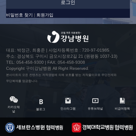
로그인
비밀번호 찾기
|
회원가입
대표: 박정근, 최홍준 | 사업자등록번호 : 720-97-01985
주소: 경상북도 구미시 금오시장로2길 21 (원평동 1037-13)
TEL: 054-458-9300 | FAX: 054-458-9308
Copyright 구미강남병원 All Right Reserved.
본사이트의 모든 컨텐츠는 저작권법에 의해 보호를 받는 저작물이므로 무단전제와
무단복제를 엄금합니다.
카카오채
인스타그램
유튜브채널
비급여항목
블로그
널