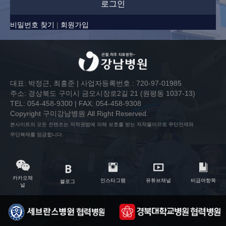
로그인
비밀번호 찾기
|
회원가입
대표: 박정근, 최홍준 | 사업자등록번호 : 720-97-01985
주소: 경상북도 구미시 금오시장로2길 21 (원평동 1037-13)
TEL: 054-458-9300 | FAX: 054-458-9308
Copyright 구미강남병원 All Right Reserved.
본사이트의 모든 컨텐츠는 저작권법에 의해 보호를 받는 저작물이므로 무단전제와
무단복제를 엄금합니다.
카카오채
인스타그램
유튜브채널
비급여항목
블로그
널