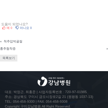
도움이 되었나요?
예
아니요
0
0
«
척추압박골절
흉추협착증
»
목록보기
대표: 박정근, 최홍준 | 사업자등록번호 : 720-97-01985
주소: 경상북도 구미시 금오시장로2길 21 (원평동 1037-13)
TEL: 054-458-9300 | FAX: 054-458-9308
Copyright 구미강남병원 All Right Reserved.