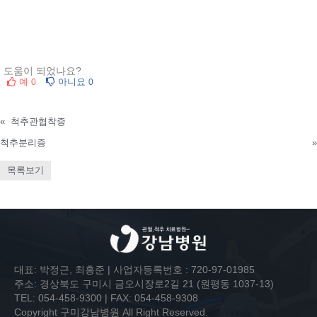
도움이 되었나요?
예
아니요
0
0
«
척추관협착증
척추분리증
»
목록보기
대표: 박정근, 최홍준 | 사업자등록번호 : 720-97-01985
주소: 경상북도 구미시 금오시장로2길 21 (원평동 1037-13)
TEL: 054-458-9300 | FAX: 054-458-9308
Copyright 구미강남병원 All Right Reserved.