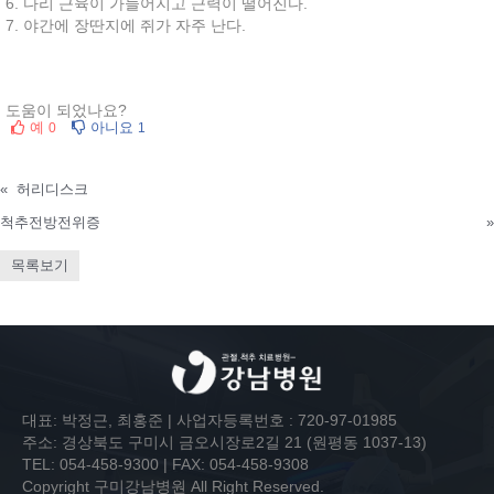
6. 다리 근육이 가늘어지고 근력이 떨어진다.
7. 야간에 장딴지에 쥐가 자주 난다.
도움이 되었나요?
예
아니요
0
1
«
허리디스크
척추전방전위증
»
목록보기
대표: 박정근, 최홍준 | 사업자등록번호 : 720-97-01985
주소: 경상북도 구미시 금오시장로2길 21 (원평동 1037-13)
TEL: 054-458-9300 | FAX: 054-458-9308
Copyright 구미강남병원 All Right Reserved.