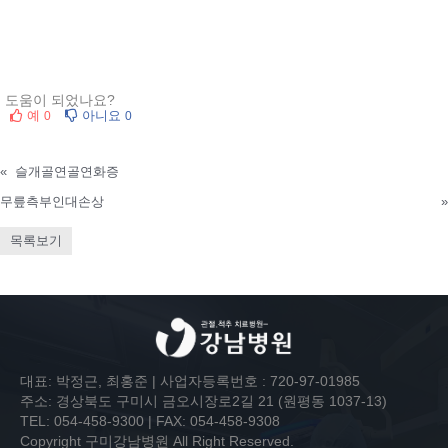
도움이 되었나요?
예
아니요
0
0
«
슬개골연골연화증
무릎측부인대손상
»
목록보기
대표: 박정근, 최홍준 | 사업자등록번호 : 720-97-01985
주소: 경상북도 구미시 금오시장로2길 21 (원평동 1037-13)
TEL: 054-458-9300 | FAX: 054-458-9308
Copyright 구미강남병원 All Right Reserved.