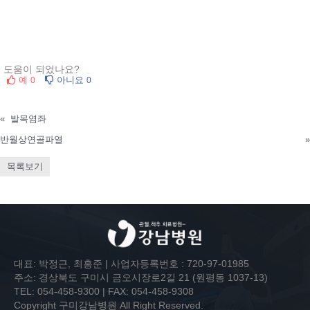
도움이 되었나요?
예
아니요
0
0
«
발목염좌
반월상연골파열
»
목록보기
대표: 박정근, 최홍준 | 사업자등록번호 : 720-97-01985
주소: 경상북도 구미시 금오시장로2길 21 (원평동 1037-13)
TEL: 054-458-9300 | FAX: 054-458-9308
Copyright 구미강남병원 All Right Reserved.