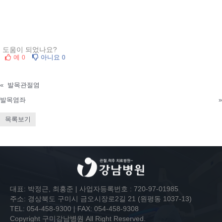
도움이 되었나요?
예
아니요
0
0
«
발목관절염
발목염좌
»
목록보기
대표: 박정근, 최홍준 | 사업자등록번호 : 720-97-01985
주소: 경상북도 구미시 금오시장로2길 21 (원평동 1037-13)
TEL: 054-458-9300 | FAX: 054-458-9308
Copyright 구미강남병원 All Right Reserved.