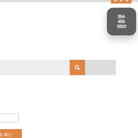
054-
458-
9300
호 확인