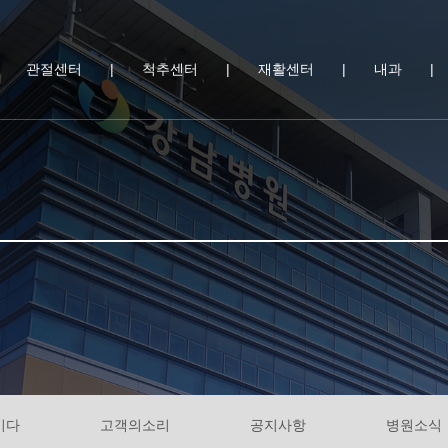
|
관절센터
|
척추센터
|
재활센터
|
내과
|
시다
고객의소리
공지사항
병원소식