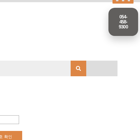
054-
458-
9300
호 확인