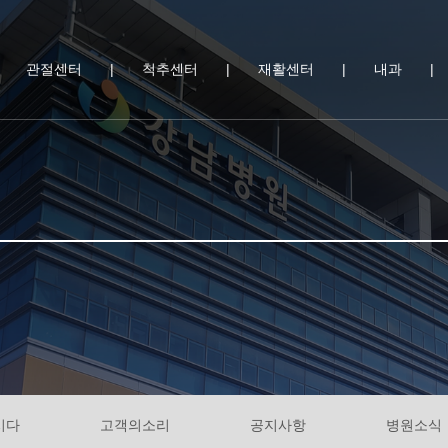
|
관절센터
|
척추센터
|
재활센터
|
내과
|
시다
고객의소리
공지사항
병원소식