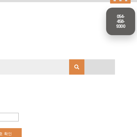
054-
458-
9300
호 확인