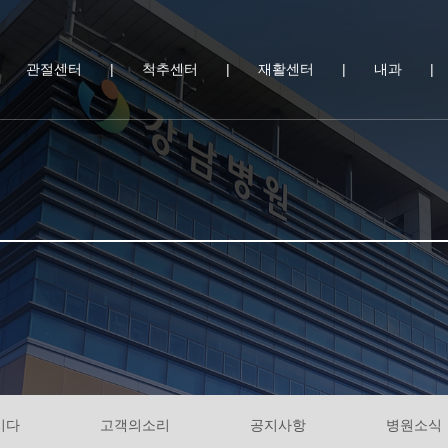
|
관절센터
|
척추센터
|
재활센터
|
내과
|
시다
고객의소리
공지사항
병원소식