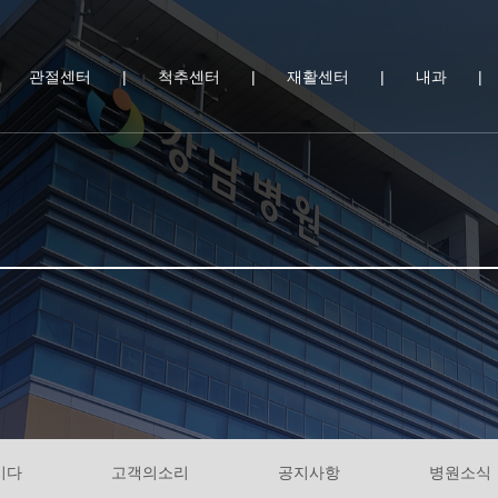
|
관절센터
|
척추센터
|
재활센터
|
내과
|
시다
고객의소리
공지사항
병원소식