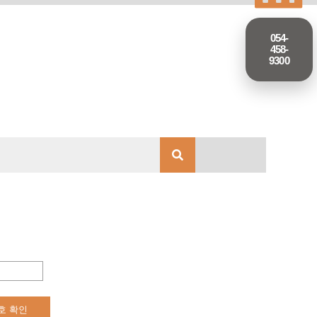
054-
458-
9300
호 확인