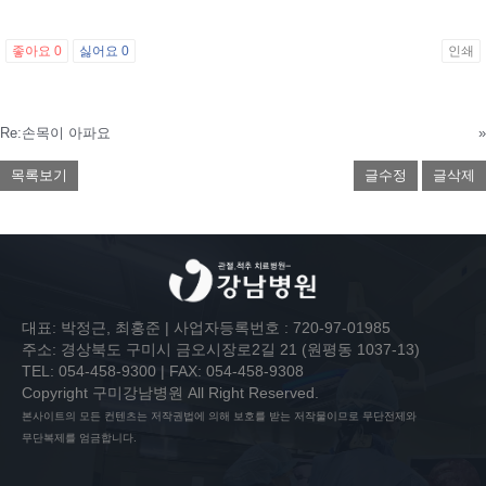
좋아요
0
싫어요
0
인쇄
Re:손목이 아파요
»
목록보기
글수정
글삭제
대표: 박정근, 최홍준 | 사업자등록번호 : 720-97-01985
주소: 경상북도 구미시 금오시장로2길 21 (원평동 1037-13)
TEL: 054-458-9300 | FAX: 054-458-9308
Copyright 구미강남병원 All Right Reserved.
본사이트의 모든 컨텐츠는 저작권법에 의해 보호를 받는 저작물이므로 무단전제와
무단복제를 엄금합니다.